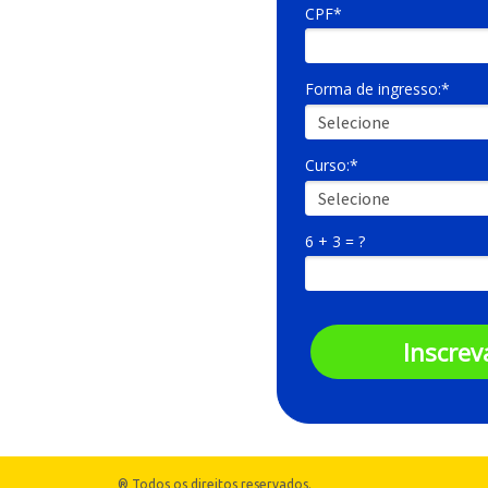
CPF*
Forma de ingresso:*
Curso:*
6 + 3 = ?
Inscrev
® Todos os direitos reservados.