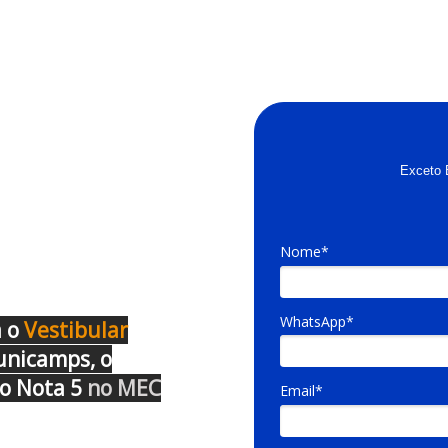
Exceto 
Nome*
WhatsApp*
a o
Vestibu lar
unicamps, o
io Nota 5
no MEC
Email*